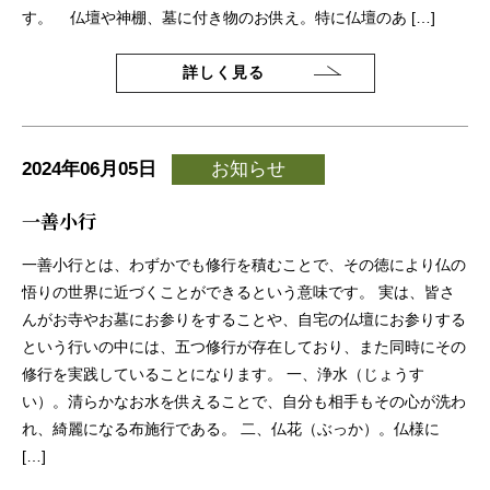
す。 仏壇や神棚、墓に付き物のお供え。特に仏壇のあ […]
詳しく見る
2024年06月05日
お知らせ
一善小行
一善小行とは、わずかでも修行を積むことで、その徳により仏の
悟りの世界に近づくことができるという意味です。 実は、皆さ
んがお寺やお墓にお参りをすることや、自宅の仏壇にお参りする
という行いの中には、五つ修行が存在しており、また同時にその
修行を実践していることになります。 一、浄水（じょうす
い）。清らかなお水を供えることで、自分も相手もその心が洗わ
れ、綺麗になる布施行である。 二、仏花（ぶっか）。仏様に
[…]