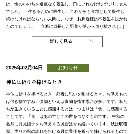
は、他のいのちを遠慮なく殺生し、口にいれなければなりません
でした。 生きるために殺生し、これからも食糧として殺生し
続けなければならない人間に、なぜ、お釈迦様は不殺生を説かれ
たのでしょう。 立派に成長した野菜が茎から切り離され […]
詳しく見る
2025年02月04日
お知らせ
神仏に祈りを捧げるとき
神仏に祈りを捧げるとき、死者に思いを馳せるとき、お供えもの
は付き物ですね。供物といえば食物を指す場合が多いです。私た
ちが生きていることに感謝するとは、つまりは「食」に感謝する
ことです。「食」はあの世とこの世をつなぐものです。 中秋の
名月に月見団子をお供えする風習は今も続いています。秋は収穫
期。実りの秋の訪れを告げる月に豊作を祈って捧げられるもので