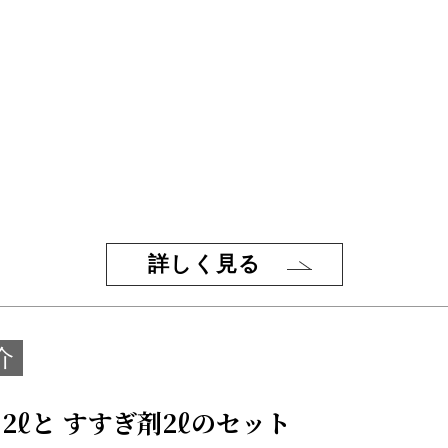
詳しく見る
介
2ℓと すすぎ剤2ℓのセット