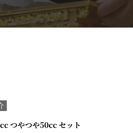
介
c つやつや50cc セット