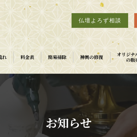
仏壇よろず相談
オリジナ
流れ
料金表
簡易掃除
神輿の修復
の販
お知らせ