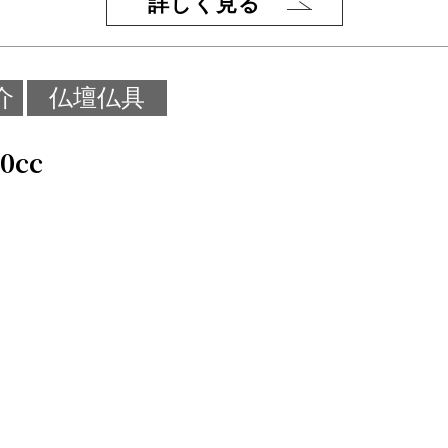
詳しく見る
介
仏壇仏具
cc