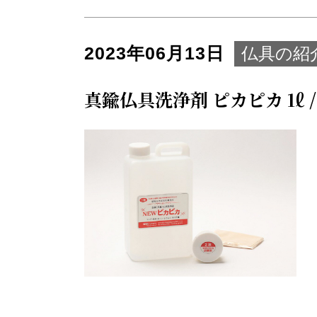
2023年06月13日
仏具の紹
真鍮仏具洗浄剤 ピカピカ 1ℓ /