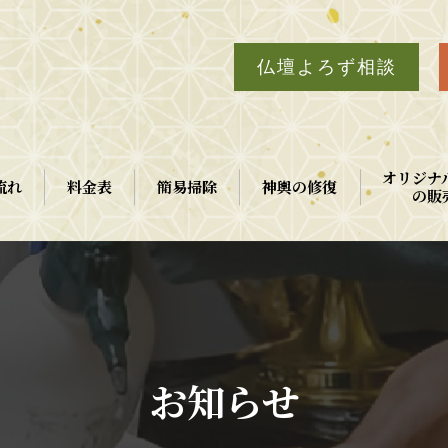
仏壇よろず相談
オリジナ
流れ
料金表
簡易掃除
神輿の修復
の販
お知らせ