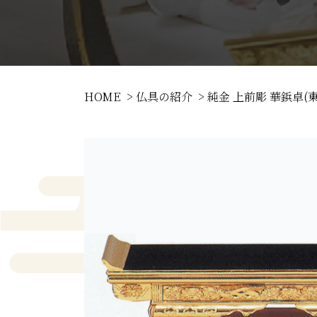
HOME
仏具の紹介
純金 上前彫 華鋲卓(東