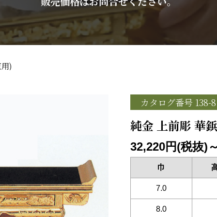
販売価格はお問合せください。
用)
カタログ番号 138-8
純金 上前彫 華鋲
32,220円(税抜)
巾
高
7.0
8.0