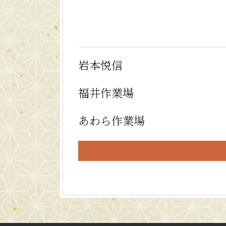
岩本悦信
福井作業場
あわら作業場