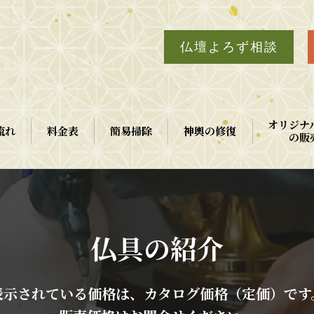
仏壇よろず相談
オリジナ
流れ
料金表
簡易掃除
神輿の修復
の販
仏具の紹介
表示されている価格は、カタログ価格（定価）です