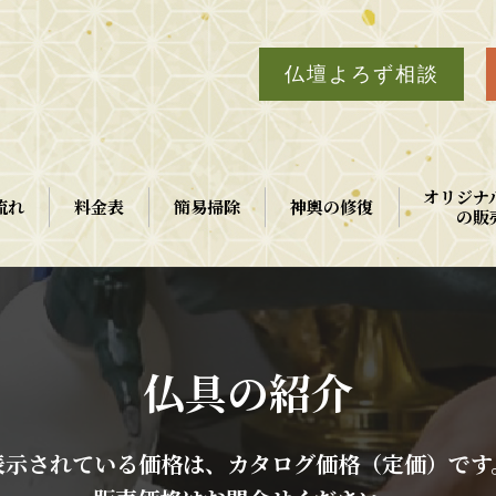
仏壇よろず相談
オリジナ
流れ
料金表
簡易掃除
神輿の修復
の販
仏具の紹介
表示されている価格は、カタログ価格（定価）です