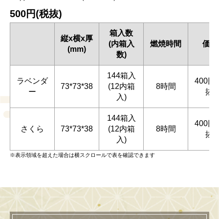
500円(税抜)
箱入数
縦x横x厚
(内箱入
燃焼時間
価格
(mm)
数)
144箱入
ラベンダ
400円
73*73*38
(12内箱
8時間
ー
抜)
入)
144箱入
400円
さくら
73*73*38
(12内箱
8時間
抜)
入)