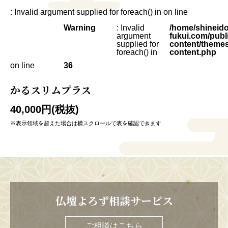
: Invalid argument supplied for foreach() in
on line
Warning
: Invalid
/home/shineido
argument
fukui.com/publ
supplied for
content/themes
foreach() in
content.php
on line
36
かるスリムプラス
40,000円(税抜)
仏壇よろず相談サービス
ご相談はこちら