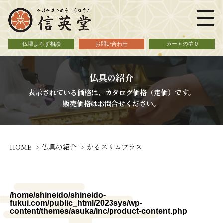
仏壇よろず相談
お問い合わせ
カートの中
0
仏具の紹介
表示されている価格は、カタログ価格（定価）です。
販売価格はお問合せください。
HOME
仏具の紹介
かるスリムプラス
/home/shineido/shineido-
29
fukui.com/public_html/2023sys/wp-
content/themes/asuka/inc/product-content.php
Wa